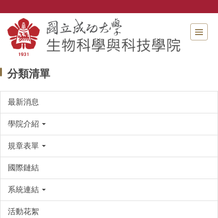
跳
到
主
要
內
容
區
分類清單
最新消息
學院介紹
規章表單
國際鏈結
系統連結
活動花絮