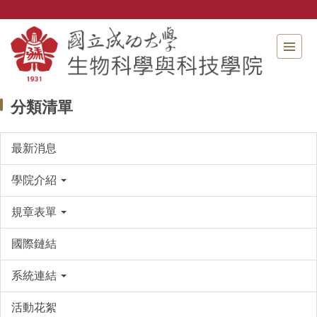
跳
到
主
要
內
容
區
分類清單
最新消息
學院介紹
規章表單
國際鏈結
系統連結
活動花絮