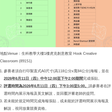
地點Venue：生科教學大樓1樓虎克創意教室 Hook Creative
Classroom (891S1)
參賽者須自行印製直式A0尺寸(高118公分x寬84公分)海報，並在
2026
年
6
月
11
日（四）中午12
:00
至下午2
:00
期間
完成張貼。
評選時間為2026年6月11日（四）下午3:00至5:00。
請參賽者在評
選時間內展示海報及英文解說，並回覆評審老師的提問。
若未能於規定時間完成海報張貼，或未能於評選時間展示海報及
解說，視同放棄競賽資格。