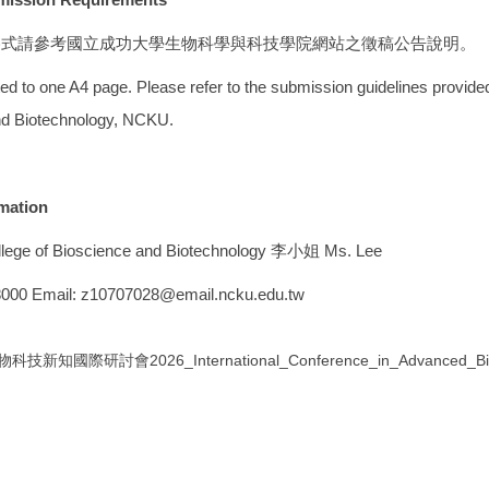
，格式請參考國立成功大學生物科學與科技學院網站之徵稿公告說明。
ted to one A4 page. Please refer to the submission guidelines provide
nd Biotechnology, NCKU.
mation
f Bioscience and Biotechnology 李小姐 Ms. Lee
 58000 Email: z10707028@email.ncku.edu.tw
知國際研討會2026_International_Conference_in_Advanced_Biot