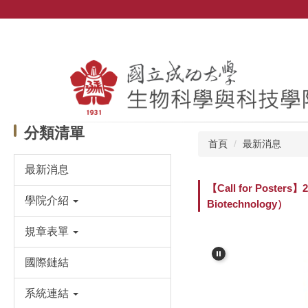
跳
到
主
要
內
容
區
分類清單
首頁
最新消息
最新消息
【Call for Poster
學院介紹
Biotechnology）
規章表單
國際鏈結
系統連結