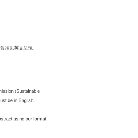
海報須以英文呈現。
ission (Sustainable
ust be in English.
stract using our format.