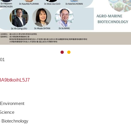
-01
f8A9btkoihL5J7
Environment
cience
Biotechnology