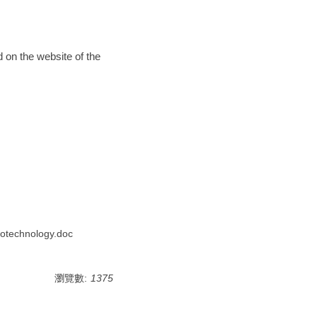
d on the website of the
echnology.doc
瀏覽數:
1375