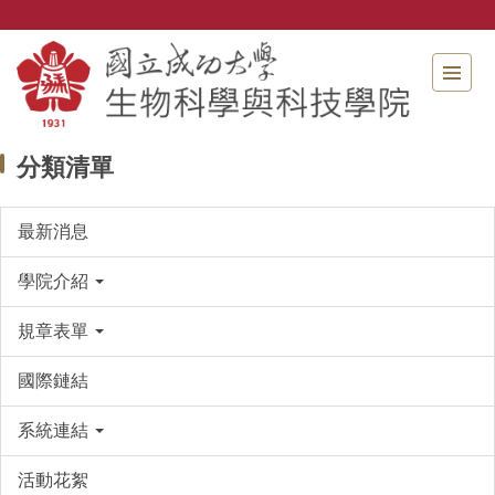
跳
到
主
要
內
容
區
分類清單
最新消息
學院介紹
規章表單
國際鏈結
系統連結
活動花絮