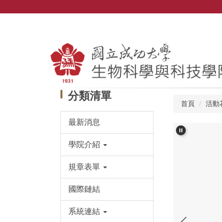
跳
到
主
要
內
容
區
分類清單
首頁
活動
最新消息
學院介紹
規章表單
國際鏈結
系統連結