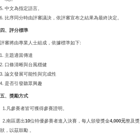
中文為指定語言。
比序同分時由評審議決，依評審宣布之結果為最終決定。
四、評分標準
評審將由專業人士組成，依據標準如下:
主題適當傳達
口條清晰與台風穩健
論文發展可能性與完成性
是否引發聽眾興趣
五、獎勵方式
1.凡參賽者皆可獲得參賽證明。
2.南區選出
10
位特優參賽者進入決賽，每人頒發獎金
4,000元
整及獎
狀，以茲鼓勵 。